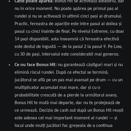
Când poate apărea:
Bonus Hit se activează aleatoriu, dar
nu în orice moment. Nu poate apărea pe primul pas al
rundei și nu se activează în ultimii cinci pași ai drumului.
Practic, fereastra de apariție este între pasul al doilea și
pasul cu cinci înainte de final. Pe nivelul Extreme, cu doar
14 pași disponibili, asta înseamnă că fereastra efectivă
este destul de îngustă — de la pasul 2 la pasul 9. Pe Low,
cu 30 de pași, intervalul este considerabil mai generos.
Ce nu face Bonus Hit:
nu garantează câștiguri mari și nu
elimină riscul rundei. După ce efectul se termină,
jucătorul se află pe un pas mai avansat pe drum — cu un
multiplicator acumulat mai mare, dar și cu o
probabilitate crescută de a pierde la următorul avanș.
Bonus Hit te mută mai departe, dar nu te protejează de
ce urmează. Decizia de cash out după un Bonus Hit reușit
este adesea cel mai important moment al rundei — și
locul unde mulți jucători fac greșeala de a continua