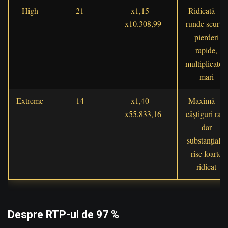
High
21
x1,15 –
Ridicată —
x10.308,99
runde scurte,
pierderi
rapide,
multiplicatori
mari
Extreme
14
x1,40 –
Maximă —
x55.833,16
câștiguri rare
dar
substanțiale,
risc foarte
ridicat
Despre RTP-ul de 97 %