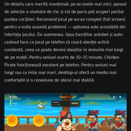
Un detaliu care merită menționat: pe ecranele mai mici, panoul
de selecție a nivelului de risc și cel de pariu pot acoperi parțial
puntea corăbiei. Recomand jocul pe ecran complet (full screen)
pentru a evita această problemă — opțiunea este accesibilă din
interfața jocului. De asemenea, lipsa funcțiilor autobet și auto-
cashout face ca jocul pe telefon să ceară atenție activă
constantă, ceea ce poate deveni obositor în sesiunile mai lungi
de pe mobil. Pentru sesiuni scurte de 10–15 minute, Chicken
Pirate funcționează excelent pe telefon. Pentru sesiuni mai
lungi sau cu mize mai mari, desktop-ul oferă un mediu mai
confortabil și o conexiune de obicei mai stabilă.