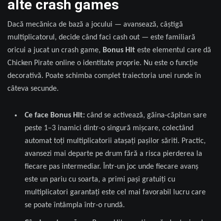
alte crash games
Dacă mecănica de bază a jocului — avansează, câștigă
multiplicatorul, decide când faci cash out — este familiară
oricui a jucat un crash game,
Bonus Hit
este elementul care dă
Chicken Pirate online o identitate proprie. Nu este o funcție
decorativă. Poate schimba complet traiectoria unei runde în
câteva secunde.
Ce face Bonus Hit:
când se activează, găina-căpitan sare
peste 1–3 inamici dintr-o singură mișcare, colectând
automat toți multiplicatorii atașați pașilor săriti. Practic,
avansezi mai departe pe drum fără a risca pierderea la
fiecare pas intermediar. Într-un joc unde fiecare avanș
este un pariu cu soarta, a primi pași gratuiți cu
multiplicatori garantați este cel mai favorabil lucru care
se poate întâmpla într-o rundă.