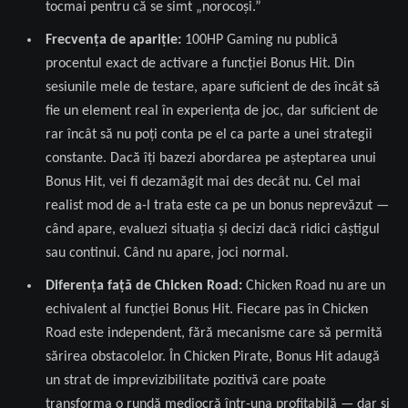
tocmai pentru că se simt „norocoși.”
Frecvența de apariție:
100HP Gaming nu publică
procentul exact de activare a funcției Bonus Hit. Din
sesiunile mele de testare, apare suficient de des încât să
fie un element real în experiența de joc, dar suficient de
rar încât să nu poți conta pe el ca parte a unei strategii
constante. Dacă îți bazezi abordarea pe așteptarea unui
Bonus Hit, vei fi dezamăgit mai des decât nu. Cel mai
realist mod de a-l trata este ca pe un bonus neprevăzut —
când apare, evaluezi situația și decizi dacă ridici câștigul
sau continui. Când nu apare, joci normal.
Diferența față de Chicken Road:
Chicken Road nu are un
echivalent al funcției Bonus Hit. Fiecare pas în Chicken
Road este independent, fără mecanisme care să permită
sărirea obstacolelor. În Chicken Pirate, Bonus Hit adaugă
un strat de imprevizibilitate pozitivă care poate
transforma o rundă mediocră într-una profitabilă — dar și