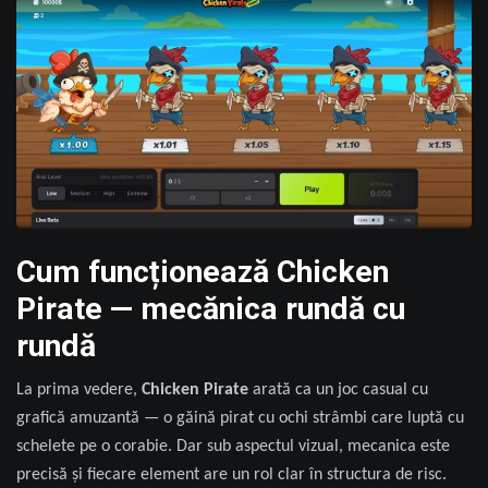
Cum funcționează Chicken
Pirate — mecănica rundă cu
rundă
La prima vedere,
Chicken Pirate
arată ca un joc casual cu
grafică amuzantă — o găină pirat cu ochi strâmbi care luptă cu
schelete pe o corabie. Dar sub aspectul vizual, mecanica este
precisă și fiecare element are un rol clar în structura de risc.