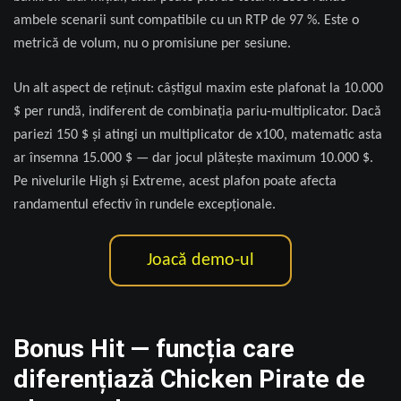
ambele scenarii sunt compatibile cu un RTP de 97 %. Este o
metrică de volum, nu o promisiune per sesiune.
Un alt aspect de reținut: câștigul maxim este plafonat la 10.000
$ per rundă, indiferent de combinația pariu-multiplicator. Dacă
pariezi 150 $ și atingi un multiplicator de x100, matematic asta
ar însemna 15.000 $ — dar jocul plătește maximum 10.000 $.
Pe nivelurile High și Extreme, acest plafon poate afecta
randamentul efectiv în rundele excepționale.
Joacă demo-ul
Bonus Hit — funcția care
diferențiază Chicken Pirate de