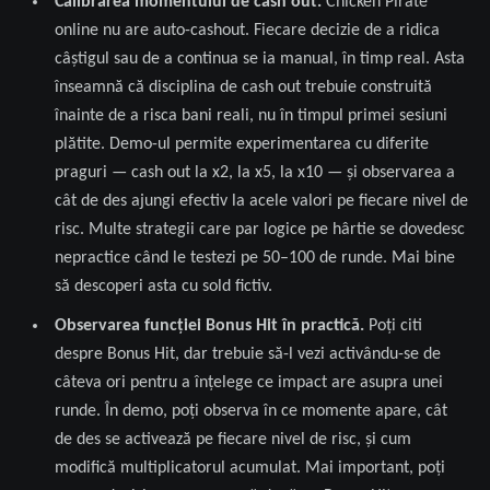
Calibrarea momentului de cash out.
Chicken Pirate
online nu are auto-cashout. Fiecare decizie de a ridica
câștigul sau de a continua se ia manual, în timp real. Asta
înseamnă că disciplina de cash out trebuie construită
înainte de a risca bani reali, nu în timpul primei sesiuni
plătite. Demo-ul permite experimentarea cu diferite
praguri — cash out la x2, la x5, la x10 — și observarea a
cât de des ajungi efectiv la acele valori pe fiecare nivel de
risc. Multe strategii care par logice pe hârtie se dovedesc
nepractice când le testezi pe 50–100 de runde. Mai bine
să descoperi asta cu sold fictiv.
Observarea funcției Bonus Hit în practică.
Poți citi
despre Bonus Hit, dar trebuie să-l vezi activându-se de
câteva ori pentru a înțelege ce impact are asupra unei
runde. În demo, poți observa în ce momente apare, cât
de des se activează pe fiecare nivel de risc, și cum
modifică multiplicatorul acumulat. Mai important, poți